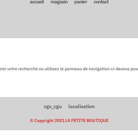
accueil
magasin
panier
contact
r votre recherche ou utilisez le panneau de navigation ci-dessus pour l
cgv_cgu
localisation
© Copyright 2021 LA PETITE BOUTIQUE