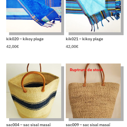
kik020 – kikoy plage
kik021 – kikoy plage
42,00
€
42,00
€
Ruptrure de stock
sac004 – sac sisal masaï
sac009 – sac sisal masaï