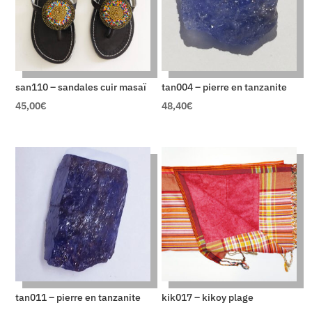
san110 – sandales cuir masaï
tan004 – pierre en tanzanite
45,00
€
48,40
€
tan011 – pierre en tanzanite
kik017 – kikoy plage