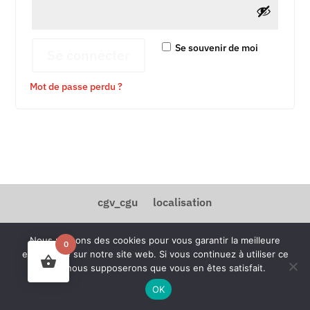
Se souvenir de moi
Se connecter
Mot de passe perdu ?
cgv_cgu
localisation
© Copyright 2021 LA PETITE BOUTIQUE
Nous utilisons des cookies pour vous garantir la meilleure
0
expérience sur notre site web. Si vous continuez à utiliser ce
site, nous supposerons que vous en êtes satisfait.
OK