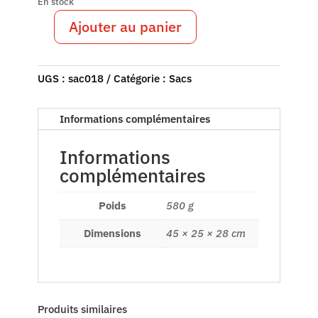
En stock
Ajouter au panier
quantité
de
sac018
UGS :
sac018
Catégorie :
Sacs
-
sac
jonc
Informations complémentaires
de
mer
Informations
Ghana
complémentaires
Poids
580 g
Dimensions
45 × 25 × 28 cm
Produits similaires