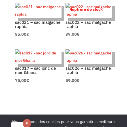
Ruptrure de stock
sac021 – sac malgache
sac022 – sac malgache
raphia
raphia
85,00
€
39,00
€
sac017 – sac jonc de
sac026 – sac malgache
mer Ghana
raphia
75,00
€
59,00
€
Nous utilisons des cookies pour vous garantir la meilleure
0