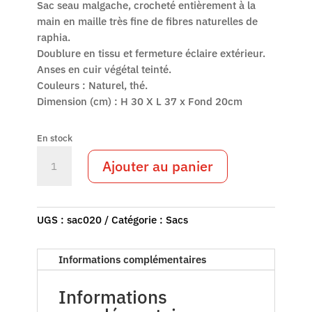
Sac seau malgache, crocheté entièrement à la
main en maille très fine de fibres naturelles de
raphia.
Doublure en tissu et fermeture éclaire extérieur.
Anses en cuir végétal teinté.
Couleurs : Naturel, thé.
Dimension (cm) : H 30 X L 37 x Fond 20cm
En stock
quantité
Ajouter au panier
de
sac020
-
sac
UGS :
sac020
Catégorie :
Sacs
malgache
raphia
Informations complémentaires
Informations