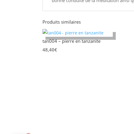
bonne conduite de la méditation ainsi que
Produits similaires
tan004 – pierre en tanzanite
48,40
€