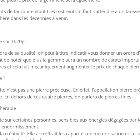
ts de tanzanite étant très restreints, il faut s’attendre à un taris
 chère dans les décennies à venir.
 soit 0.20gr.
re de sa qualité, on peut à titre indicatif vous donner un ordre d’
ant de noter que plus la gemme aura un nombre de carats important
ares et cela fait mécaniquement augmenter le prix de chaque pierr
e ?
zanite n’est pas une pierre précieuse. En effet, l’appellation pierr
e. En dehors de ces quatre pierres, on parlera de pierres fines.
thérapie
nite sur certaines personnes, sensibles aux énergies dégagées par l
u l’endormissement.
a créativité. Elle accroîtrait les capacités de mémorisation et la curio