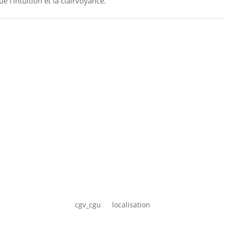
 l'intuition et la clairvoyance.
cgv_cgu
localisation