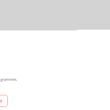
9 grammes.
er