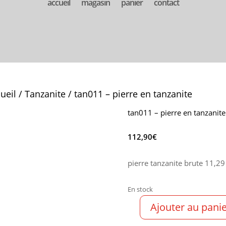
accueil
magasin
panier
contact
ueil
/
Tanzanite
/ tan011 – pierre en tanzanite
tan011 – pierre en tanzanite
112,90
€
pierre tanzanite brute 11,2
En stock
Ajouter au pani
quantité
de