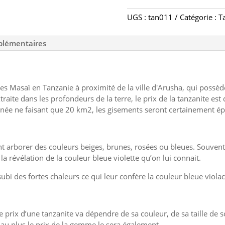
tan011
UGS :
tan011
Catégorie :
T
-
pierre
plémentaires
en
tanzanite
 des Masaï en Tanzanie à proximité de la ville d'Arusha, qui poss
xtraite dans les profondeurs de la terre, le prix de la tanzanite es
ernée ne faisant que 20 km2, les gisements seront certainement 
t arborer des couleurs beiges, brunes, rosées ou bleues. Souvent op
la révélation de la couleur bleue violette qu’on lui connait.
ubi des fortes chaleurs ce qui leur confère la couleur bleue violac
 prix d’une tanzanite va dépendre de sa couleur, de sa taille de so
 au plus le prix de la gemme le sera également.